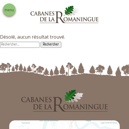
menu
Désolé, aucun résultat trouvé.
Rechercher :
Nos prestations
Activités touristiques