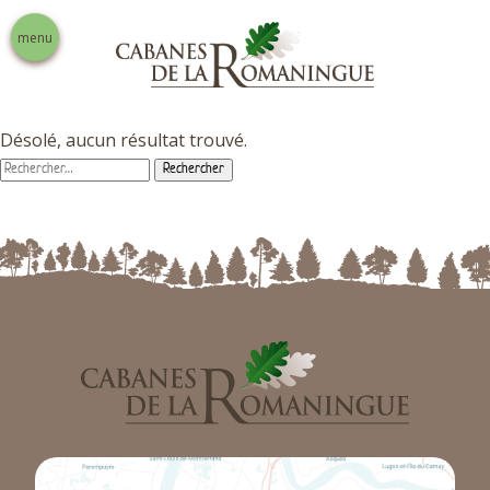
menu
Désolé, aucun résultat trouvé.
Rechercher :
Nos prestations
Activités touristiques