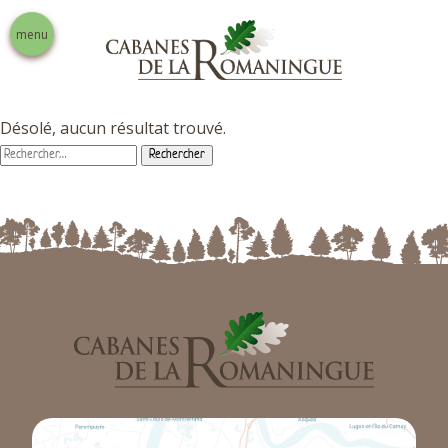
menu
Désolé, aucun résultat trouvé.
Rechercher :
Nos prestations
Activités touristiques